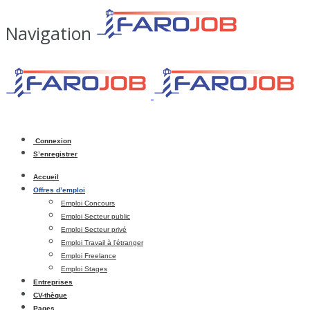
Navigation
Connexion
S’enregistrer
Accueil
Offres d’emploi
Emploi Concours
Emploi Secteur public
Emploi Secteur privé
Emploi Travail à l’étranger
Emploi Freelance
Emploi Stages
Entreprises
CV-thèque
Pages