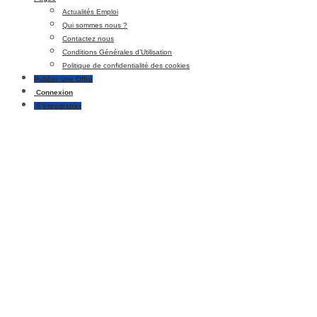
Actualités Emploi
Qui sommes nous ?
Contactez nous
Conditions Générales d’Utilisation
Politique de confidentialité des cookies
Publier une Offre
Connexion
S’enregistrer