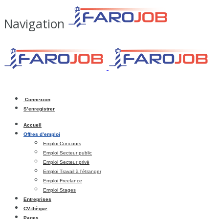
Navigation
Connexion
S’enregistrer
Accueil
Offres d’emploi
Emploi Concours
Emploi Secteur public
Emploi Secteur privé
Emploi Travail à l’étranger
Emploi Freelance
Emploi Stages
Entreprises
CV-thèque
Pages