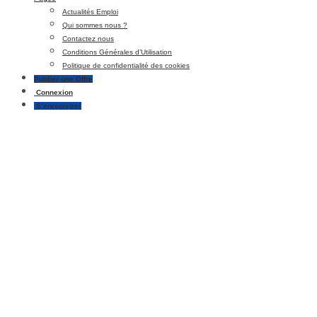
Actualités Emploi
Qui sommes nous ?
Contactez nous
Conditions Générales d’Utilisation
Politique de confidentialité des cookies
Publier une Offre
Connexion
S’enregistrer