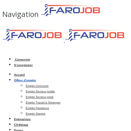
Navigation
Connexion
S’enregistrer
Accueil
Offres d’emploi
Emploi Concours
Emploi Secteur public
Emploi Secteur privé
Emploi Travail à l’étranger
Emploi Freelance
Emploi Stages
Entreprises
CV-thèque
Pages