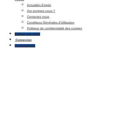
Actualités Emploi
Qui sommes nous ?
Contactez nous
Conditions Générales d’Utilisation
Politique de confidentialité des cookies
Publier une Offre
Connexion
S’enregistrer