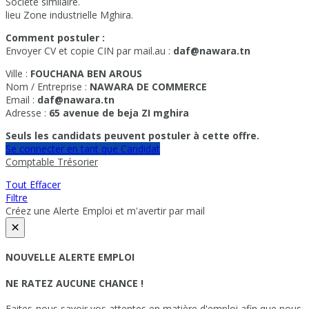
Société similaire.
lieu Zone industrielle Mghira.
Comment postuler :
Envoyer CV et copie CIN par mail.au :
daf@nawara.tn
Ville :
FOUCHANA BEN AROUS
Nom / Entreprise :
NAWARA DE COMMERCE
Email :
daf@nawara.tn
Adresse :
65 avenue de beja ZI mghira
Seuls les candidats peuvent postuler à cette offre.
Se connecter en tant que Candidat
Comptable Trésorier
Tout Effacer
Filtre
Créez une Alerte Emploi et m'avertir par mail
×
NOUVELLE ALERTE EMPLOI
NE RATEZ AUCUNE CHANCE !
Faites-nous savoir vos attentes en matière d'emploi afin que nous