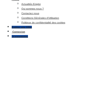
Actualités Emploi
Qui sommes nous ?
Contactez nous
Conditions Générales d’Utilisation
Politique de confidentialité des cookies
Publier une Offre
Connexion
S’enregistrer