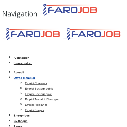
Navigation
Connexion
S’enregistrer
Accueil
Offres d’emploi
Emploi Concours
Emploi Secteur public
Emploi Secteur privé
Emploi Travail à l’étranger
Emploi Freelance
Emploi Stages
Entreprises
CV-thèque
Pages