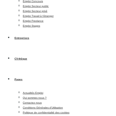
Emploi Concours
Emploi Secteur public
Emploi Secteur privé
Emploi Travail à l’étranger
Emploi Freelance
Emploi Stages
Entreprises
CV-thèque
Pages
Actualités Emploi
Qui sommes nous ?
Contactez nous
Conditions Générales d’Utilisation
Politique de confidentialité des cookies