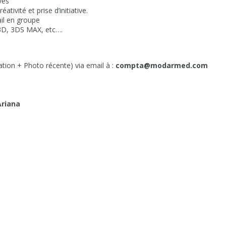
vés
tivité et prise d’initiative.
ail en groupe
 3D, 3DS MAX, etc….
ation + Photo récente) via email à :
compta@modarmed.com
Ariana