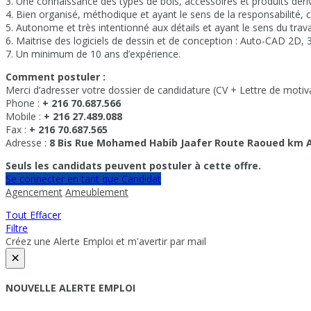
3. Une connaissance des types de bois, accessoires et produits déri
4. Bien organisé, méthodique et ayant le sens de la responsabilité, créa
5. Autonome et très intentionné aux détails et ayant le sens du trav
6. Maitrise des logiciels de dessin et de conception : Auto-CAD 2D,
7. Un minimum de 10 ans d’expérience.
Comment postuler :
Merci d’adresser votre dossier de candidature (CV + Lettre de motiv
Phone :
+ 216 70.687.566
Mobile :
+ 216 27.489.088
Fax :
+ 216 70.687.565
Adresse :
8 Bis Rue Mohamed Habib Jaafer Route Raoued km 
Seuls les candidats peuvent postuler à cette offre.
Se connecter en tant que Candidat
Agencement
Ameublement
Tout Effacer
Filtre
Créez une Alerte Emploi et m'avertir par mail
×
NOUVELLE ALERTE EMPLOI