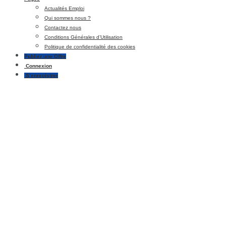
Actualités Emploi
Qui sommes nous ?
Contactez nous
Conditions Générales d’Utilisation
Politique de confidentialité des cookies
Publier une Offre
Connexion
S’enregistrer