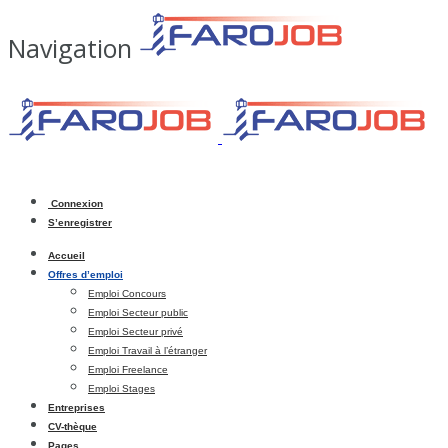
Navigation
Connexion
S’enregistrer
Accueil
Offres d’emploi
Emploi Concours
Emploi Secteur public
Emploi Secteur privé
Emploi Travail à l’étranger
Emploi Freelance
Emploi Stages
Entreprises
CV-thèque
Pages