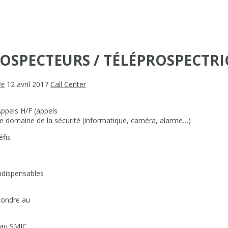
ROSPECTEURS / TÉLÉPROSPECTRI
ie
12 avril 2017
Call Center
ppels H/F (appels
 le domaine de la sécurité (informatique, caméra, alarme…)
éfis
ndispensables
pondre au
 au SMIC.