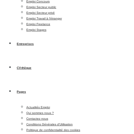
Emploi Concours
Emploi Secteur public
Emploi Secteur privé
Emploi Travail à l’étranger
Emploi Freelance
Emploi Stages
Entreprises
CV-thèque
Pages
Actualités Emploi
Qui sommes nous ?
Contactez nous
Conditions Générales d’Utilisation
Politique de confidentialité des cookies