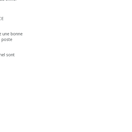
CE
ez une bonne
e poste
nel sont