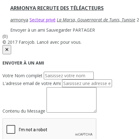
ARMONYA RECRUTE DES TÉLÉACTEURS
armonya
Secteur privé
La Marsa, Gouvernorat de Tunis, Tunisie
2
Envoyer à un ami
Sauvegarder
PARTAGER
(0)
© 2017 Farojob. Lancé avec
pour vous.
×
ENVOYER À UN AMI
Votre Nom complet
L'adresse email de votre Ami
Contenu du Message