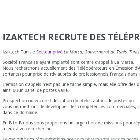
IZAKTECH RECRUTE DES TÉLÉP
Izaktech Tunisie
Secteur privé
La Marsa, Gouvernorat de Tunis, Tunis
Société Française ayant implanté sont centre d’appel à La Marsa.
Nous recherchons actuellement des Téléopérateurs en Émission d’A
sortants) pour prise de rdv auprès de professionnels Français dans
L’émission d’appels n’est pas une tâche simple, mais elle offre des d
ainsi qu’un panel de postes varié.
Prospection ou encore fidélisation clientèle : autant de postes qui
vous permettront de développer des compétences commerciales, i
dans ce domaine.
En B to B nous vous proposons un large choix de missions pour ré
mieux à votre recherche.
La majorité des rémunérations pour ces postes sont sur des bases