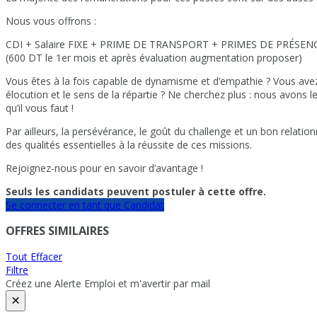
Nous vous offrons :
CDI + Salaire FIXE + PRIME DE TRANSPORT + PRIMES DE PRÉSEN
(600 DT le 1er mois et après évaluation augmentation proposer)
Vous êtes à la fois capable de dynamisme et d’empathie ? Vous av
élocution et le sens de la répartie ? Ne cherchez plus : nous avons l
qu’il vous faut !
Par ailleurs, la persévérance, le goût du challenge et un bon relation
des qualités essentielles à la réussite de ces missions.
Rejoignez-nous pour en savoir d’avantage !
Seuls les candidats peuvent postuler à cette offre.
Se connecter en tant que Candidat
OFFRES SIMILAIRES
Tout Effacer
Filtre
Créez une Alerte Emploi et m'avertir par mail
×