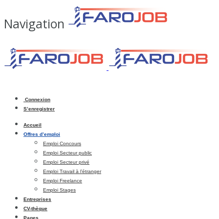
Navigation
Connexion
S’enregistrer
Accueil
Offres d’emploi
Emploi Concours
Emploi Secteur public
Emploi Secteur privé
Emploi Travail à l’étranger
Emploi Freelance
Emploi Stages
Entreprises
CV-thèque
Pages