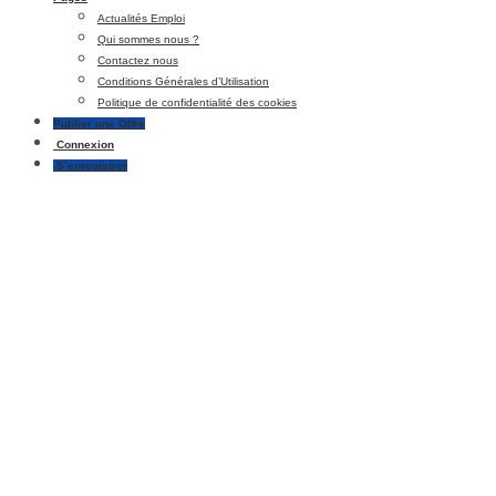
Actualités Emploi
Qui sommes nous ?
Contactez nous
Conditions Générales d’Utilisation
Politique de confidentialité des cookies
Publier une Offre
Connexion
S’enregistrer