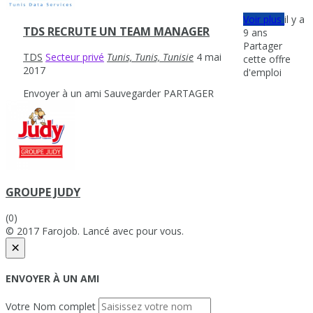
Voir plus
il y a
TDS RECRUTE UN TEAM MANAGER
9 ans
Partager
TDS
Secteur privé
Tunis, Tunis, Tunisie
4 mai
cette offre
2017
d'emploi
Envoyer à un ami
Sauvegarder
PARTAGER
GROUPE JUDY
(0)
© 2017 Farojob. Lancé avec
pour vous.
×
ENVOYER À UN AMI
Votre Nom complet