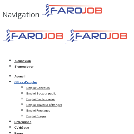
Navigation
Connexion
S’enregistrer
Accueil
Offres d’emploi
Emploi Concours
Emploi Secteur public
Emploi Secteur privé
Emploi Travail à l’étranger
Emploi Freelance
Emploi Stages
Entreprises
CV-thèque
Pages