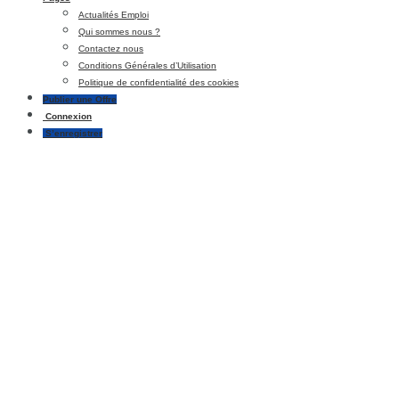
Actualités Emploi
Qui sommes nous ?
Contactez nous
Conditions Générales d’Utilisation
Politique de confidentialité des cookies
Publier une Offre
Connexion
S’enregistrer