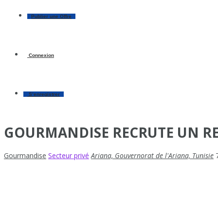
Publier une Offre
Connexion
S’enregistrer
GOURMANDISE RECRUTE UN RE
Gourmandise
Secteur privé
Ariana, Gouvernorat de l'Ariana, Tunisie