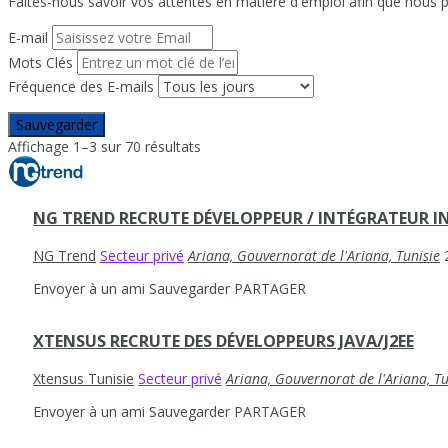
Faites-nous savoir vos attentes en matière d'emploi afin que nous pu
E-mail
Mots Clés
Fréquence des E-mails
Sauvegarder
Affichage 1–3 sur 70 résultats
NG TREND RECRUTE DÉVELOPPEUR / INTÉGRATEUR 
NG Trend
Secteur privé
Ariana, Gouvernorat de l'Ariana, Tunisie
Envoyer à un ami
Sauvegarder
PARTAGER
XTENSUS RECRUTE DES DÉVELOPPEURS JAVA/J2EE
Xtensus Tunisie
Secteur privé
Ariana, Gouvernorat de l'Ariana, Tu
Envoyer à un ami
Sauvegarder
PARTAGER