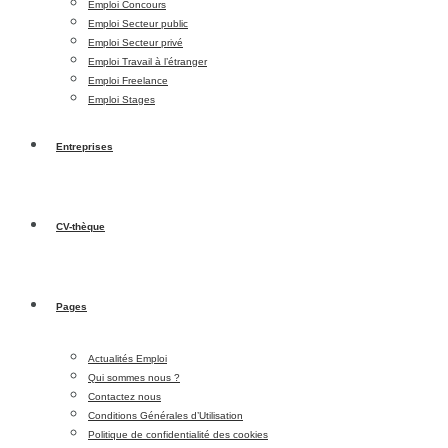
Emploi Concours
Emploi Secteur public
Emploi Secteur privé
Emploi Travail à l’étranger
Emploi Freelance
Emploi Stages
Entreprises
CV-thèque
Pages
Actualités Emploi
Qui sommes nous ?
Contactez nous
Conditions Générales d’Utilisation
Politique de confidentialité des cookies