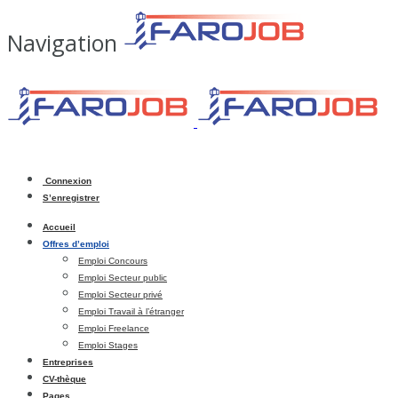
Navigation
Connexion
S’enregistrer
Accueil
Offres d’emploi
Emploi Concours
Emploi Secteur public
Emploi Secteur privé
Emploi Travail à l’étranger
Emploi Freelance
Emploi Stages
Entreprises
CV-thèque
Pages