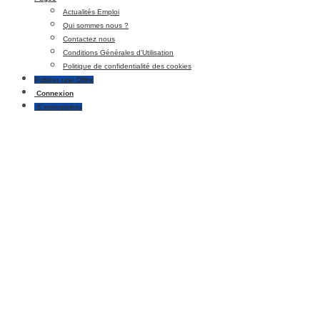
Actualités Emploi
Qui sommes nous ?
Contactez nous
Conditions Générales d’Utilisation
Politique de confidentialité des cookies
Publier une Offre
Connexion
S’enregistrer