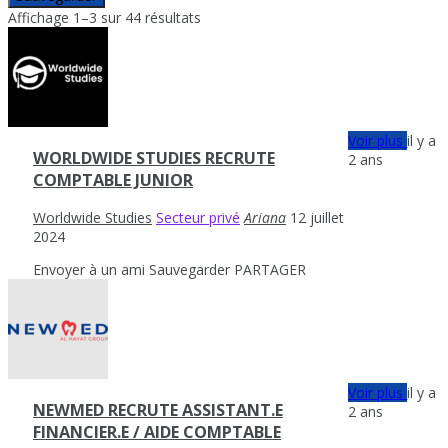
Affichage 1–3 sur 44 résultats
Voir plus
il y a
WORLDWIDE STUDIES RECRUTE
2 ans
COMPTABLE JUNIOR
Worldwide Studies
Secteur privé
Ariana
12 juillet
2024
Envoyer à un ami
Sauvegarder
PARTAGER
Voir plus
il y a
NEWMED RECRUTE ASSISTANT.E
2 ans
FINANCIER.E / AIDE COMPTABLE