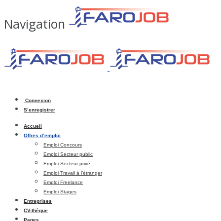
Navigation
Connexion
S’enregistrer
Accueil
Offres d’emploi
Emploi Concours
Emploi Secteur public
Emploi Secteur privé
Emploi Travail à l’étranger
Emploi Freelance
Emploi Stages
Entreprises
CV-thèque
Pages