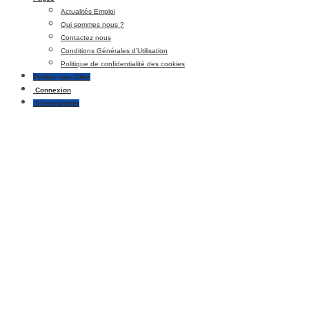
Actualités Emploi
Qui sommes nous ?
Contactez nous
Conditions Générales d’Utilisation
Politique de confidentialité des cookies
Publier une Offre
Connexion
S’enregistrer