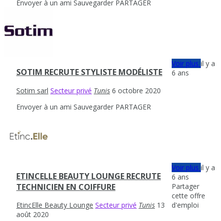
Envoyer à un ami
Sauvegarder
PARTAGER
Voir plus
il y a
SOTIM RECRUTE STYLISTE MODÉLISTE
6 ans
Sotim sarl
Secteur privé
Tunis
6 octobre 2020
Envoyer à un ami
Sauvegarder
PARTAGER
Voir plus
il y a
ETINCELLE BEAUTY LOUNGE RECRUTE
6 ans
Partager
TECHNICIEN EN COIFFURE
cette offre
d'emploi
EtincElle Beauty Lounge
Secteur privé
Tunis
13
août 2020