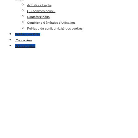
Actualités Emploi
Qui sommes nous ?
Contactez nous
Conditions Générales d’Utilisation
Politique de confidentialité des cookies
Publier une Offre
Connexion
S’enregistrer