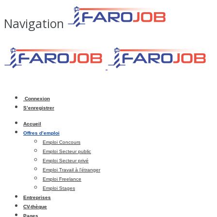
Navigation
Connexion
S’enregistrer
Accueil
Offres d’emploi
Emploi Concours
Emploi Secteur public
Emploi Secteur privé
Emploi Travail à l’étranger
Emploi Freelance
Emploi Stages
Entreprises
CV-thèque
Pages