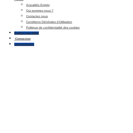
Actualités Emploi
Qui sommes nous ?
Contactez nous
Conditions Générales d’Utilisation
Politique de confidentialité des cookies
Publier une Offre
Connexion
S’enregistrer