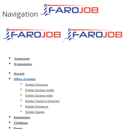
Navigation
Connexion
S’enregistrer
Accueil
Offres d’emploi
Emploi Concours
Emploi Secteur public
Emploi Secteur privé
Emploi Travail à l’étranger
Emploi Freelance
Emploi Stages
Entreprises
CV-thèque
Pages