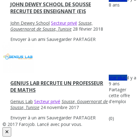
JOHN DEWEY SCHOOL DE SOUSSE
8 ans
RECRUTE DES ENSEIGNANT (E)S
John Dewey School
Secteur privé
Sousse,
Gouvernorat de Sousse, Tunisie
28 février 2018
Envoyer à un ami
Sauvegarder
PARTAGER
Voir plus
il y a
GENIUS LAB RECRUTE UN PROFESSEUR
9 ans
Partager
DE MATHS
cette offre
d'emploi
Genius Lab
Secteur privé
Sousse, Gouvernorat de
Sousse, Tunisie
24 novembre 2017
Envoyer à un ami
Sauvegarder
PARTAGER
(0)
© 2017 Farojob. Lancé avec
pour vous.
×