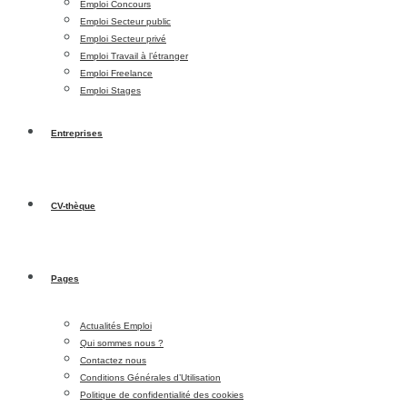
Emploi Concours
Emploi Secteur public
Emploi Secteur privé
Emploi Travail à l’étranger
Emploi Freelance
Emploi Stages
Entreprises
CV-thèque
Pages
Actualités Emploi
Qui sommes nous ?
Contactez nous
Conditions Générales d’Utilisation
Politique de confidentialité des cookies