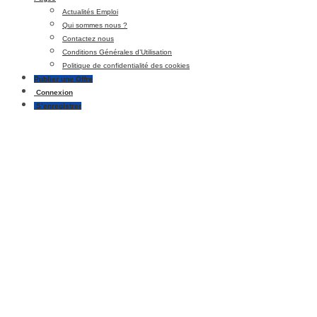
Actualités Emploi
Qui sommes nous ?
Contactez nous
Conditions Générales d’Utilisation
Politique de confidentialité des cookies
Publier une Offre
Connexion
S’enregistrer