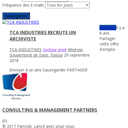
Fréquence des E-mails
Sauvegarder
Voir plus
il y a
TCA INDUSTRIES RECRUTE UN
8 ans
Partager
ARCHIVISTE
cette offre
d'emploi
TCA INDUSTRIES
Secteur privé
Megrine,
Gouvernorat de Tunis, Tunisie
29 septembre
2018
Envoyer à un ami
Sauvegarder
PARTAGER
CONSULTING & MANAGEMENT PARTNERS
(0)
© 2017 Farojob. Lancé avec
pour vous.