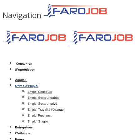
Navigation
Connexion
S’enregistrer
Accueil
Offres d’emploi
Emploi Concours
Emploi Secteur public
Emploi Secteur privé
Emploi Travail à l’étranger
Emploi Freelance
Emploi Stages
Entreprises
CV-thèque
Pages