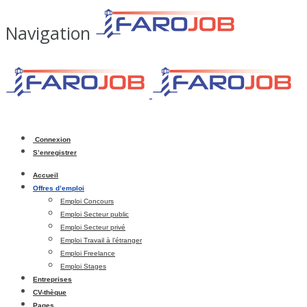
Navigation
Connexion
S’enregistrer
Accueil
Offres d’emploi
Emploi Concours
Emploi Secteur public
Emploi Secteur privé
Emploi Travail à l’étranger
Emploi Freelance
Emploi Stages
Entreprises
CV-thèque
Pages