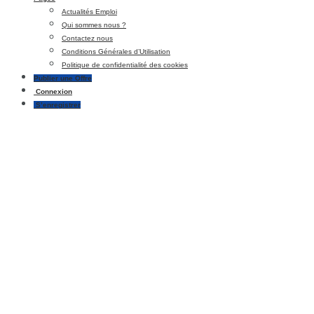
Actualités Emploi
Qui sommes nous ?
Contactez nous
Conditions Générales d’Utilisation
Politique de confidentialité des cookies
Publier une Offre
Connexion
S’enregistrer