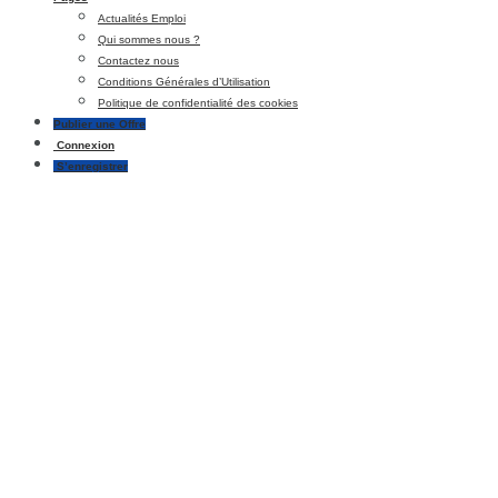
Actualités Emploi
Qui sommes nous ?
Contactez nous
Conditions Générales d’Utilisation
Politique de confidentialité des cookies
Publier une Offre
Connexion
S’enregistrer