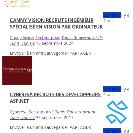
Voir plus
il y a
CANNY VISION RECRUTE INGÉNIEUR
2 ans
SPÉCIALISÉ EN VISION PAR ORDINATEUR
Canny Vision
Secteur privé
Tunis, Gouvernorat de
Tunis, Tunisie
10 septembre 2024
Envoyer à un ami
Sauvegarder
PARTAGER
Voir plus
il y a
CYBERESA RECRUTE DES DÉVELOPPEURS
9 ans
ASP.NET
Cyberesa
Secteur privé
Tunis, Gouvernorat de
Tunis, Tunisie
29 septembre 2017
Envoyer à un ami
Sauvegarder
PARTAGER
Voir plus
il y a