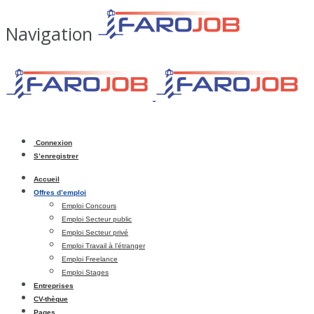
Navigation
Connexion
S’enregistrer
Accueil
Offres d’emploi
Emploi Concours
Emploi Secteur public
Emploi Secteur privé
Emploi Travail à l’étranger
Emploi Freelance
Emploi Stages
Entreprises
CV-thèque
Pages