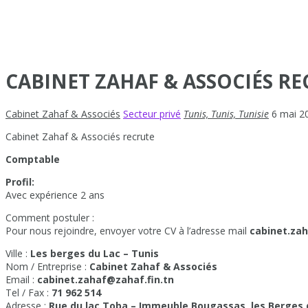
CABINET ZAHAF & ASSOCIÉS R
Cabinet Zahaf & Associés
Secteur privé
Tunis, Tunis, Tunisie
6 mai 
Cabinet Zahaf & Associés recrute
Comptable
Profil:
Avec expérience 2 ans
Comment postuler :
Pour nous rejoindre, envoyer votre CV à l’adresse mail
cabinet.zah
Ville :
Les berges du Lac – Tunis
Nom / Entreprise :
Cabinet Zahaf & Associés
Email :
cabinet.zahaf@zahaf.fin.tn
Tel / Fax :
71 962 514
Adresse :
Rue du lac Toba – Immeuble Bougassas, les Berges 