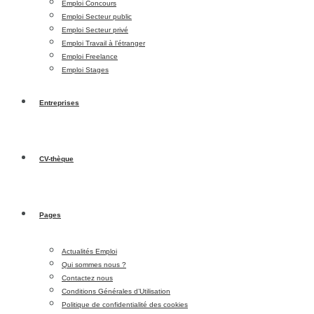
Emploi Concours
Emploi Secteur public
Emploi Secteur privé
Emploi Travail à l’étranger
Emploi Freelance
Emploi Stages
Entreprises
CV-thèque
Pages
Actualités Emploi
Qui sommes nous ?
Contactez nous
Conditions Générales d’Utilisation
Politique de confidentialité des cookies