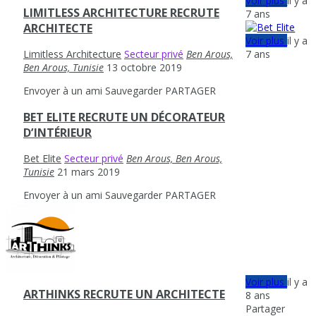
Voir plus
il y a
LIMITLESS ARCHITECTURE RECRUTE
7 ans
ARCHITECTE
Voir plus
il y a
7 ans
Limitless Architecture
Secteur privé
Ben Arous,
Ben Arous, Tunisie
13 octobre 2019
Envoyer à un ami
Sauvegarder
PARTAGER
BET ELITE RECRUTE UN DÉCORATEUR
D’INTÉRIEUR
Bet Elite
Secteur privé
Ben Arous, Ben Arous,
Tunisie
21 mars 2019
Envoyer à un ami
Sauvegarder
PARTAGER
Voir plus
il y a
ARTHINKS RECRUTE UN ARCHITECTE
8 ans
Partager