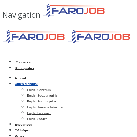
Navigation
Connexion
S’enregistrer
Accueil
Offres d’emploi
Emploi Concours
Emploi Secteur public
Emploi Secteur privé
Emploi Travail à l’étranger
Emploi Freelance
Emploi Stages
Entreprises
CV-thèque
Pages