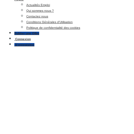
Actualités Emploi
Qui sommes nous ?
Contactez nous
Conditions Générales d’Utilisation
Politique de confidentialité des cookies
Publier une Offre
Connexion
S’enregistrer