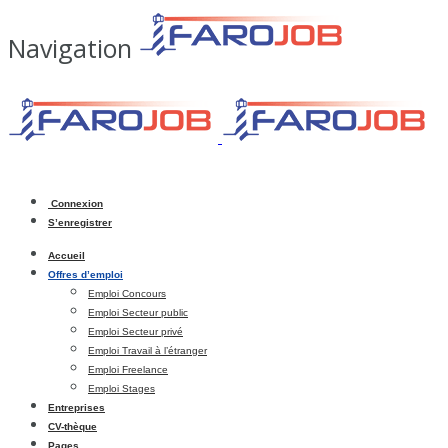
Navigation
Connexion
S’enregistrer
Accueil
Offres d’emploi
Emploi Concours
Emploi Secteur public
Emploi Secteur privé
Emploi Travail à l’étranger
Emploi Freelance
Emploi Stages
Entreprises
CV-thèque
Pages