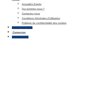
Actualités Emploi
Qui sommes nous ?
Contactez nous
Conditions Générales d’Utilisation
Politique de confidentialité des cookies
Publier une Offre
Connexion
S’enregistrer