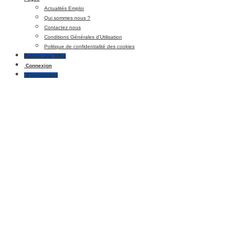
Actualités Emploi
Qui sommes nous ?
Contactez nous
Conditions Générales d’Utilisation
Politique de confidentialité des cookies
Publier une Offre
Connexion
S’enregistrer