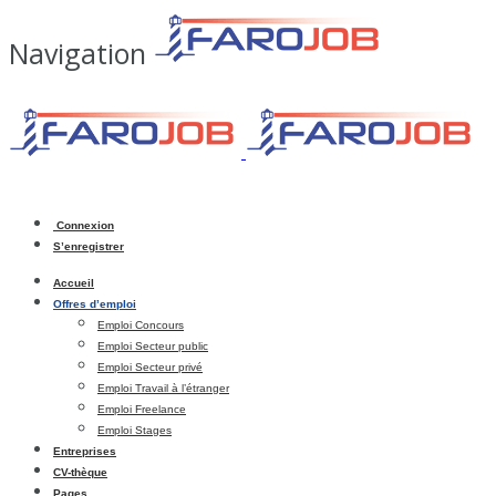
Navigation
Connexion
S’enregistrer
Accueil
Offres d’emploi
Emploi Concours
Emploi Secteur public
Emploi Secteur privé
Emploi Travail à l’étranger
Emploi Freelance
Emploi Stages
Entreprises
CV-thèque
Pages