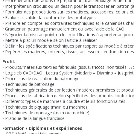
• Procéder aux opérations de préparation, d’assemblage et de monta
• Interpréter un croquis ou un dessin pour le transposer en patron 
• Formuler des propositions sur les matières, accessoires, coloris 
• Evaluer et valider la conformité des prototypes
• Prendre en compte les contraintes techniques et le cahier des char
• Graduer un patronage manuellement ou avec l’aide de la CAO
• Négocier la mise au point ou les modifications à apporter au prot
• Mettre à plat un modèle selon l’article à réaliser
• Définir les spécifications techniques par rapport au modèle à créer
• Repérer les matières, couleurs, tissus, accessoires en fonction de
Profil:
• Produits/matériaux textiles fabriqués (tissus, tricots, non tissés… 
• Logiciels CAO/DAO : Lectra System (Modaris – Diamino – Justprint
• Processus de réalisation du patronage
• Techniques de patronage
• Techniques générales de confection (matières premières et produit
• Processus de fabrication (selon spécificités des produits confecti
• Différents types de machines à coudre et leurs fonctionnalités
• Techniques de piquage (main ou machine)
• Techniques de montage (main ou machine)
• Pratique de la langue française
Formation / Diplômes et expériences
– BTS Modélisme Habillement