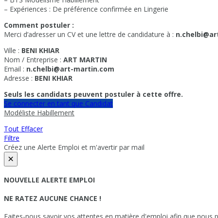
– Expériences : De préférence confirmée en Lingerie
Comment postuler :
Merci d’adresser un CV et une lettre de candidature à :
n.chelbi@ar
Ville :
BENI KHIAR
Nom / Entreprise :
ART MARTIN
Email :
n.chelbi@art-martin.com
Adresse :
BENI KHIAR
Seuls les candidats peuvent postuler à cette offre.
Se connecter en tant que Candidat
Modéliste Habillement
Tout Effacer
Filtre
Créez une Alerte Emploi et m'avertir par mail
×
NOUVELLE ALERTE EMPLOI
NE RATEZ AUCUNE CHANCE !
Faites-nous savoir vos attentes en matière d'emploi afin que nous pu