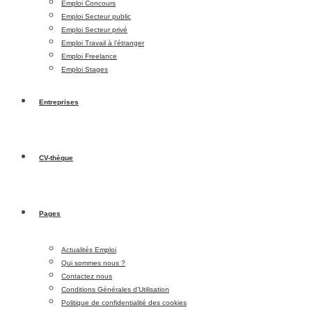
Emploi Concours
Emploi Secteur public
Emploi Secteur privé
Emploi Travail à l’étranger
Emploi Freelance
Emploi Stages
Entreprises
CV-thèque
Pages
Actualités Emploi
Qui sommes nous ?
Contactez nous
Conditions Générales d’Utilisation
Politique de confidentialité des cookies