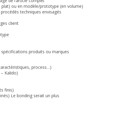
ge de l’article complet
(à plat) ou en modèle/prototype (en volume)
et procédés techniques envisagés
ges client
otype
s spécifications produits ou marques
/caractéristiques, process…)
 – Kalido)
s finis)
onnés) Le bonding serait un plus