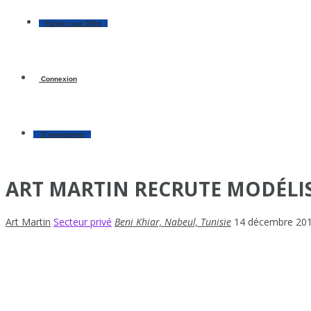
Publier une Offre
Connexion
S’enregistrer
ART MARTIN RECRUTE MODÉLI
Art Martin
Secteur privé
Beni Khiar, Nabeul, Tunisie
14 décembre 20