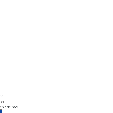
se
enir de moi
n