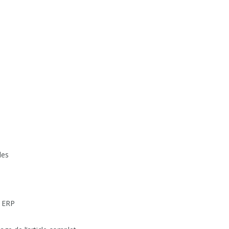
les
e ERP