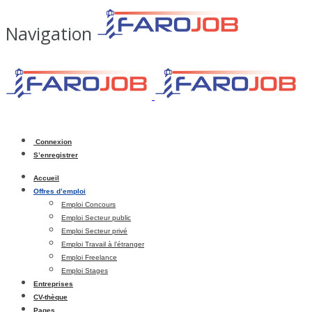
Navigation
Connexion
S’enregistrer
Accueil
Offres d’emploi
Emploi Concours
Emploi Secteur public
Emploi Secteur privé
Emploi Travail à l’étranger
Emploi Freelance
Emploi Stages
Entreprises
CV-thèque
Pages