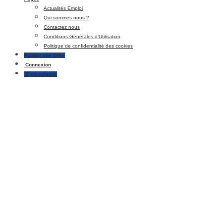
Actualités Emploi
Qui sommes nous ?
Contactez nous
Conditions Générales d’Utilisation
Politique de confidentialité des cookies
Publier une Offre
Connexion
S’enregistrer