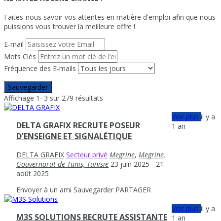
Faites-nous savoir vos attentes en matière d'emploi afin que nous
puissions vous trouver la meilleure offre !
E-mail
Mots Clés
Fréquence des E-mails
Sauvegarder
Affichage 1–3 sur 279 résultats
Voir plus
il y a
DELTA GRAFIX RECRUTE POSEUR
1 an
D’ENSEIGNE ET SIGNALÉTIQUE
DELTA GRAFIX
Secteur privé
Megrine
,
Megrine,
Gouvernorat de Tunis, Tunisie
23 juin 2025
- 21
août 2025
Envoyer à un ami
Sauvegarder
PARTAGER
Voir plus
il y a
M3S SOLUTIONS RECRUTE ASSISTANTE
1 an