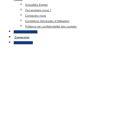
Actualités Emploi
Qui sommes nous ?
Contactez nous
Conditions Générales d’Utilisation
Politique de confidentialité des cookies
Publier une Offre
Connexion
S’enregistrer