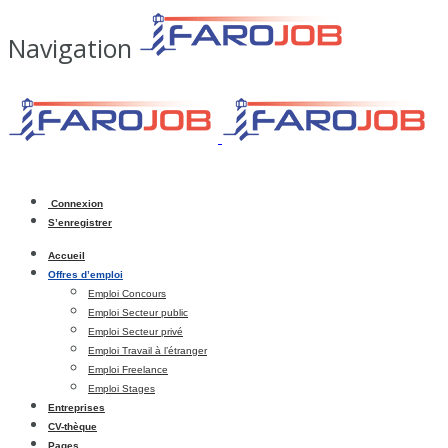
Navigation
Connexion
S’enregistrer
Accueil
Offres d’emploi
Emploi Concours
Emploi Secteur public
Emploi Secteur privé
Emploi Travail à l’étranger
Emploi Freelance
Emploi Stages
Entreprises
CV-thèque
Pages