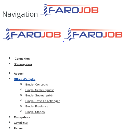
Navigation
Connexion
S’enregistrer
Accueil
Offres d’emploi
Emploi Concours
Emploi Secteur public
Emploi Secteur privé
Emploi Travail à l’étranger
Emploi Freelance
Emploi Stages
Entreprises
CV-thèque
Pages