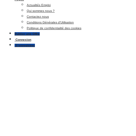
Actualités Emploi
Qui sommes nous ?
Contactez nous
Conditions Générales d’Utilisation
Politique de confidentialité des cookies
Publier une Offre
Connexion
S’enregistrer