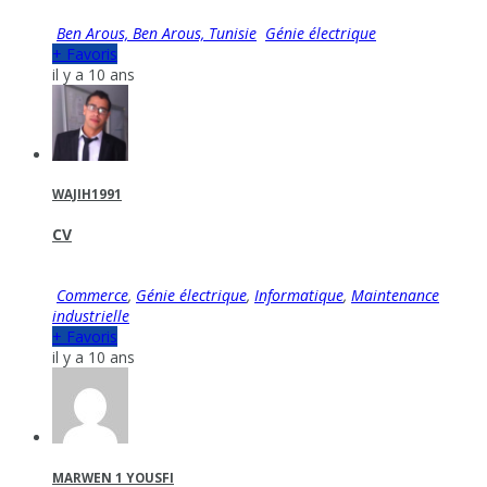
Ben Arous, Ben Arous, Tunisie
Génie électrique
+ Favoris
il y a 10 ans
WAJIH1991
CV
Commerce
,
Génie électrique
,
Informatique
,
Maintenance
industrielle
+ Favoris
il y a 10 ans
MARWEN 1 YOUSFI