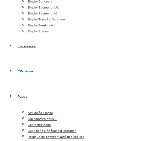
Emploi Concours
Emploi Secteur public
Emploi Secteur privé
Emploi Travail à l’étranger
Emploi Freelance
Emploi Stages
Entreprises
CV-thèque
Pages
Actualités Emploi
Qui sommes nous ?
Contactez nous
Conditions Générales d’Utilisation
Politique de confidentialité des cookies