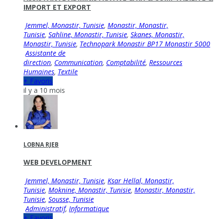
IMPORT ET EXPORT
Jemmel, Monastir, Tunisie
,
Monastir, Monastir,
Tunisie
,
Sahline, Monastir, Tunisie
,
Skanes, Monastir,
Monastir, Tunisie
,
Technopark Monastir BP17 Monastir 5000
Assistante de
direction
,
Communication
,
Comptabilité
,
Ressources
Humaines
,
Textile
+ Favoris
il y a 10 mois
LOBNA RJEB
WEB DEVELOPMENT
Jemmel, Monastir, Tunisie
,
Ksar Hellal, Monastir,
Tunisie
,
Moknine, Monastir, Tunisie
,
Monastir, Monastir,
Tunisie
,
Sousse, Tunisie
Administratif
,
Informatique
+ Favoris