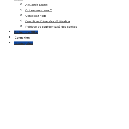
Actualités Emploi
Qui sommes nous ?
Contactez nous
Conditions Générales d’Utilisation
Politique de confidentialité des cookies
Publier une Offre
Connexion
S’enregistrer