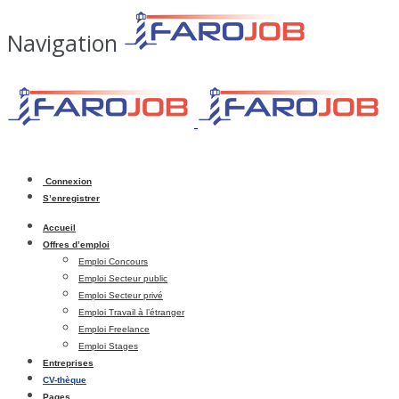
Navigation
Connexion
S’enregistrer
Accueil
Offres d’emploi
Emploi Concours
Emploi Secteur public
Emploi Secteur privé
Emploi Travail à l’étranger
Emploi Freelance
Emploi Stages
Entreprises
CV-thèque
Pages