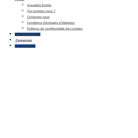
Actualités Emploi
Qui sommes nous ?
Contactez nous
Conditions Générales d’Utilisation
Politique de confidentialité des cookies
Publier une Offre
Connexion
S’enregistrer