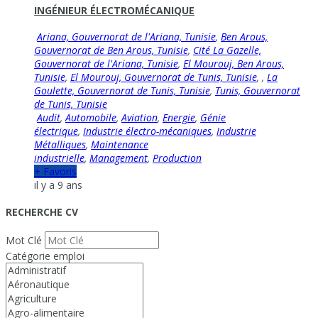
INGÉNIEUR ÉLECTROMÉCANIQUE
Ariana, Gouvernorat de l'Ariana, Tunisie
,
Ben Arous,
Gouvernorat de Ben Arous, Tunisie
,
Cité La Gazelle,
Gouvernorat de l'Ariana, Tunisie
,
El Mourouj, Ben Arous,
Tunisie
,
El Mourouj, Gouvernorat de Tunis, Tunisie
,
,
La
Goulette, Gouvernorat de Tunis, Tunisie
,
Tunis, Gouvernorat
de Tunis, Tunisie
Audit
,
Automobile
,
Aviation
,
Energie
,
Génie
électrique
,
Industrie électro-mécaniques
,
Industrie
Métalliques
,
Maintenance
industrielle
,
Management
,
Production
+ Favoris
il y a 9 ans
RECHERCHE CV
Mot Clé
Catégorie emploi