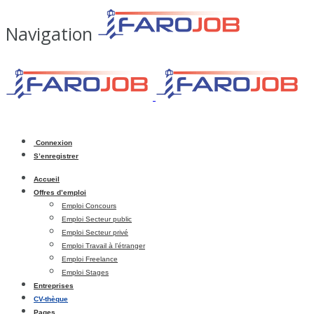
Navigation
Connexion
S’enregistrer
Accueil
Offres d’emploi
Emploi Concours
Emploi Secteur public
Emploi Secteur privé
Emploi Travail à l’étranger
Emploi Freelance
Emploi Stages
Entreprises
CV-thèque
Pages