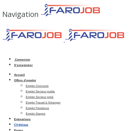
Navigation
Connexion
S’enregistrer
Accueil
Offres d’emploi
Emploi Concours
Emploi Secteur public
Emploi Secteur privé
Emploi Travail à l’étranger
Emploi Freelance
Emploi Stages
Entreprises
CV-thèque
Pages