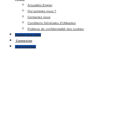
Actualités Emploi
Qui sommes nous ?
Contactez nous
Conditions Générales d’Utilisation
Politique de confidentialité des cookies
Publier une Offre
Connexion
S’enregistrer