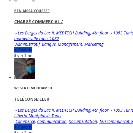
BEN AISSA YOUSSEF
CHARGÉ COMMERCIAL /
- Les Berges du Lac II, MEDTECH Building, 4th floor, - 1053 Tuni
mutuelleville tunis 1082
Administratif
,
Banque
,
Management
,
Marketing
+ Favoris
il y a 1 an
WESLATI MOUHAMED
TÉLÉCONSEILLER
- Les Berges du Lac II, MEDTECH Building, 4th floor, - 1053 Tuni
Liberia Montplaisir Tunis
Commerce
,
Communication
,
Documentation
,
Telecommunicati
+ Favoris
il y a 2 ans