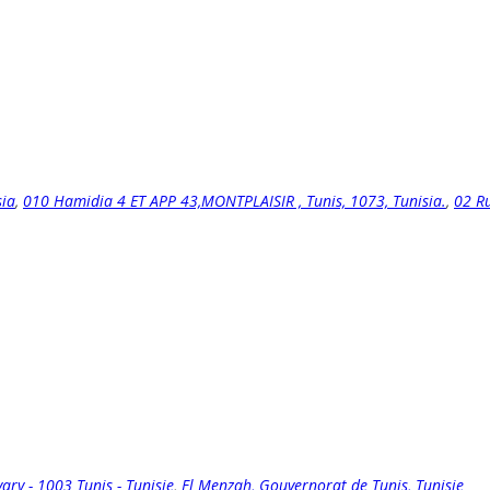
sia
,
010 Hamidia 4 ET APP 43,MONTPLAISIR , Tunis, 1073, Tunisia.
,
02 Ru
vary - 1003 Tunis - Tunisie
,
El Menzah, Gouvernorat de Tunis, Tunisie