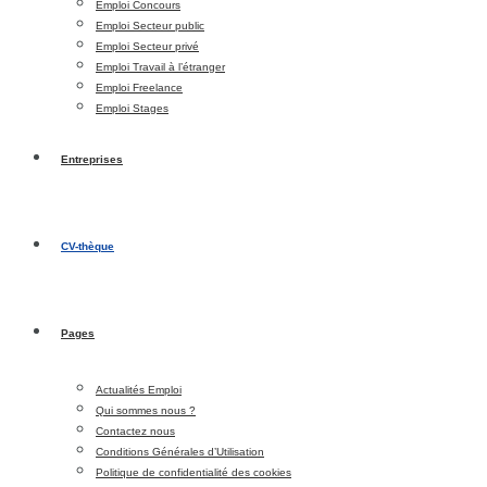
Emploi Concours
Emploi Secteur public
Emploi Secteur privé
Emploi Travail à l’étranger
Emploi Freelance
Emploi Stages
Entreprises
CV-thèque
Pages
Actualités Emploi
Qui sommes nous ?
Contactez nous
Conditions Générales d’Utilisation
Politique de confidentialité des cookies