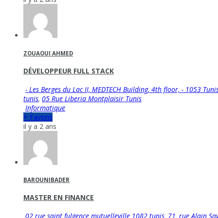
ZOUAOUI AHMED
DÉVELOPPEUR FULL STACK
- Les Berges du Lac II, MEDTECH Building, 4th floor, - 1053 Tuni
tunis
,
05 Rue Liberia Montplaisir Tunis
Informatique
+ Favoris
il y a 2 ans
BAROUNIBADER
MASTER EN FINANCE
02 rue saint fulgence mutuelleville 1082 tunis
,
71, rue Alain Sa