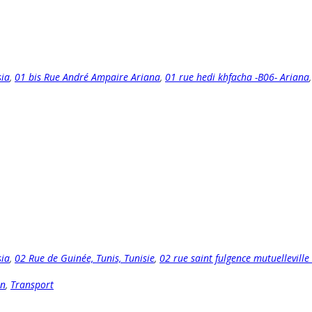
sia
,
01 bis Rue André Ampaire Ariana
,
01 rue hedi khfacha -B06- Ariana
sia
,
02 Rue de Guinée, Tunis, Tunisie
,
02 rue saint fulgence mutuelleville
on
,
Transport