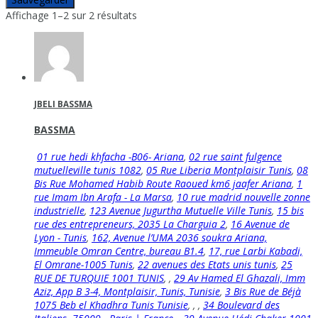
Affichage 1–2 sur 2 résultats
JBELI BASSMA
BASSMA
01 rue hedi khfacha -B06- Ariana
,
02 rue saint fulgence
mutuelleville tunis 1082
,
05 Rue Liberia Montplaisir Tunis
,
08
Bis Rue Mohamed Habib Route Raoued km6 jaafer Ariana
,
1
rue Imam Ibn Arafa - La Marsa
,
10 rue madrid nouvelle zonne
industrielle
,
123 Avenue Jugurtha Mutuelle Ville Tunis
,
15 bis
rue des entrepreneurs, 2035 La Charguia 2
,
16 Avenue de
Lyon - Tunis
,
162, Avenue l’UMA 2036 soukra Ariana,
Immeuble Omran Centre, bureau B1.4
,
17, rue Larbi Kabadi,
El Omrane-1005 Tunis
,
22 avenues des Etats unis tunis
,
25
RUE DE TURQUIE 1001 TUNIS
,
,
29 Av Hamed El Ghazali, Imm
Aziz, App B 3-4, Montplaisir, Tunis, Tunisie
,
3 Bis Rue de Béjà
1075 Beb el Khadhra Tunis Tunisie
,
,
,
34 Boulevard des