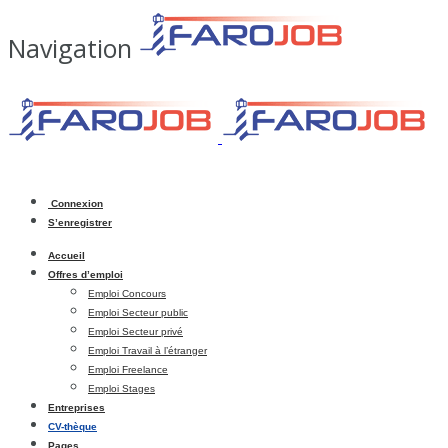
Navigation
Connexion
S’enregistrer
Accueil
Offres d’emploi
Emploi Concours
Emploi Secteur public
Emploi Secteur privé
Emploi Travail à l’étranger
Emploi Freelance
Emploi Stages
Entreprises
CV-thèque
Pages