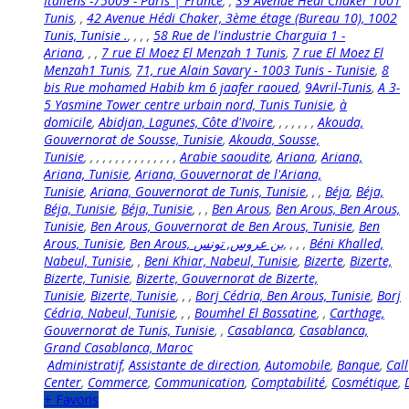
Italiens -75009 - Paris | France
,
,
39 Avenue Hédi Chaker 1001
Tunis
,
,
42 Avenue Hédi Chaker, 3ème étage (Bureau 10), 1002
Tunis, Tunisie .
,
,
,
,
58 Rue de l'industrie Charguia 1 -
Ariana
,
,
,
7 rue El Moez El Menzah 1 Tunis
,
7 rue El Moez El
Menzah1 Tunis
,
71, rue Alain Savary - 1003 Tunis - Tunisie
,
8
bis Rue mohamed Habib km 6 jaafer raoued
,
9Avril-Tunis
,
A 3-
5 Yasmine Tower centre urbain nord, Tunis Tunisie
,
à
domicile
,
Abidjan, Lagunes, Côte d'Ivoire
,
,
,
,
,
,
,
Akouda,
Gouvernorat de Sousse, Tunisie
,
Akouda, Sousse,
Tunisie
,
,
,
,
,
,
,
,
,
,
,
,
,
,
,
Arabie saoudite
,
Ariana
,
Ariana,
Ariana, Tunisie
,
Ariana, Gouvernorat de l'Ariana,
Tunisie
,
Ariana, Gouvernorat de Tunis, Tunisie
,
,
,
Béja
,
Béja,
Béja, Tunisie
,
Béja, Tunisie
,
,
,
Ben Arous
,
Ben Arous, Ben Arous,
Tunisie
,
Ben Arous, Gouvernorat de Ben Arous, Tunisie
,
Ben
Arous, Tunisie
,
,
,
,
,
Béni Khalled,
Nabeul, Tunisie
,
,
Beni Khiar, Nabeul, Tunisie
,
Bizerte
,
Bizerte,
Bizerte, Tunisie
,
Bizerte, Gouvernorat de Bizerte,
Tunisie
,
Bizerte, Tunisie
,
,
,
Borj Cédria, Ben Arous, Tunisie
,
Borj
Cédria, Nabeul, Tunisie
,
,
,
Boumhel El Bassatine
,
,
Carthage,
Gouvernorat de Tunis, Tunisie
,
,
Casablanca
,
Casablanca,
Grand Casablanca, Maroc
Administratif
,
Assistante de direction
,
Automobile
,
Banque
,
Call
Center
,
Commerce
,
Communication
,
Comptabilité
,
Cosmétique
,
+ Favoris