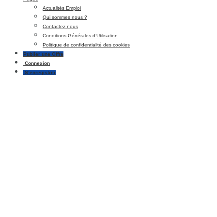
Actualités Emploi
Qui sommes nous ?
Contactez nous
Conditions Générales d’Utilisation
Politique de confidentialité des cookies
Publier une Offre
Connexion
S’enregistrer