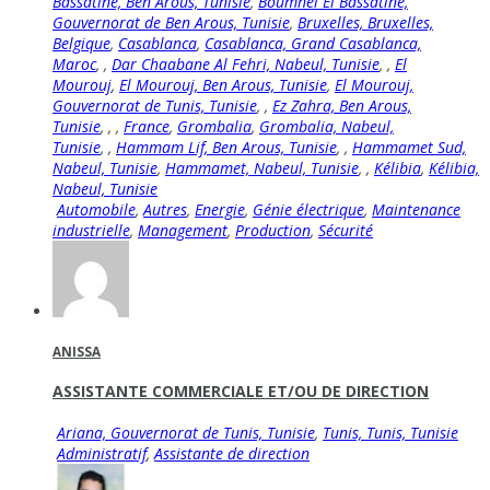
Bassatine, Ben Arous, Tunisie
,
Boumhel El Bassatine,
Gouvernorat de Ben Arous, Tunisie
,
Bruxelles, Bruxelles,
Belgique
,
Casablanca
,
Casablanca, Grand Casablanca,
Maroc
,
,
Dar Chaabane Al Fehri, Nabeul, Tunisie
,
,
El
Mourouj
,
El Mourouj, Ben Arous, Tunisie
,
El Mourouj,
Gouvernorat de Tunis, Tunisie
,
,
Ez Zahra, Ben Arous,
Tunisie
,
,
,
France
,
Grombalia
,
Grombalia, Nabeul,
Tunisie
,
,
Hammam Lif, Ben Arous, Tunisie
,
,
Hammamet Sud,
Nabeul, Tunisie
,
Hammamet, Nabeul, Tunisie
,
,
Kélibia
,
Kélibia,
Nabeul, Tunisie
Automobile
,
Autres
,
Energie
,
Génie électrique
,
Maintenance
industrielle
,
Management
,
Production
,
Sécurité
ANISSA
ASSISTANTE COMMERCIALE ET/OU DE DIRECTION
Ariana, Gouvernorat de Tunis, Tunisie
,
Tunis, Tunis, Tunisie
Administratif
,
Assistante de direction