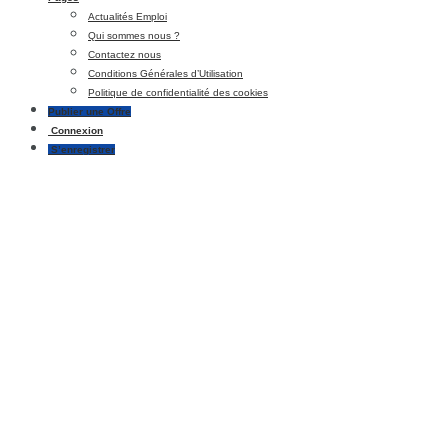
Actualités Emploi
Qui sommes nous ?
Contactez nous
Conditions Générales d’Utilisation
Politique de confidentialité des cookies
Publier une Offre
Connexion
S’enregistrer