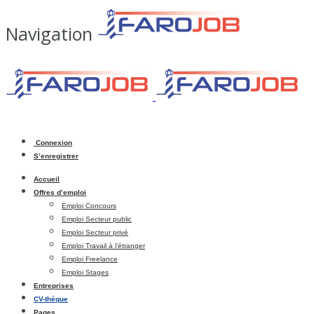
Navigation
Connexion
S’enregistrer
Accueil
Offres d’emploi
Emploi Concours
Emploi Secteur public
Emploi Secteur privé
Emploi Travail à l’étranger
Emploi Freelance
Emploi Stages
Entreprises
CV-thèque
Pages