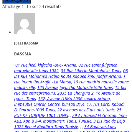
Affichage 1–15 sur 24 résultats
JBELI BASSMA
BASSMA
01 rue hedi khfacha -B06- Ariana
,
02 rue saint fulgence
mutuelleville tunis 1082
,
05 Rue Liberia Montplaisir Tunis
,
08
Bis Rue Mohamed Habib Route Raoued km6 jaafer Ariana
,
1
rue Imam Ibn Arafa - La Marsa
,
10 rue madrid nouvelle zonne
industrielle
,
123 Avenue Jugurtha Mutuelle Ville Tunis
,
15 bis
rue des entrepreneurs, 2035 La Charguia 2
,
16 Avenue de
Lyon - Tunis
,
162, Avenue l’UMA 2036 soukra Ariana,
Immeuble Omran Centre, bureau B1.4
,
17, rue Larbi Kabadi,
El Omrane-1005 Tunis
,
22 avenues des Etats unis tunis
,
25
RUE DE TURQUIE 1001 TUNIS
,
,
29 Av Hamed El Ghazali, Imm
Aziz, App B 3-4, Montplaisir, Tunis, Tunisie
,
3 Bis Rue de Béjà
1075 Beb el Khadhra Tunis Tunisie
,
,
,
34 Boulevard des