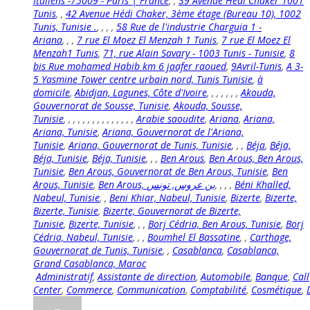
Italiens -75009 - Paris | France
,
,
39 Avenue Hédi Chaker 1001
Tunis
,
,
42 Avenue Hédi Chaker, 3ème étage (Bureau 10), 1002
Tunis, Tunisie .
,
,
,
,
58 Rue de l'industrie Charguia 1 -
Ariana
,
,
,
7 rue El Moez El Menzah 1 Tunis
,
7 rue El Moez El
Menzah1 Tunis
,
71, rue Alain Savary - 1003 Tunis - Tunisie
,
8
bis Rue mohamed Habib km 6 jaafer raoued
,
9Avril-Tunis
,
A 3-
5 Yasmine Tower centre urbain nord, Tunis Tunisie
,
à
domicile
,
Abidjan, Lagunes, Côte d'Ivoire
,
,
,
,
,
,
,
Akouda,
Gouvernorat de Sousse, Tunisie
,
Akouda, Sousse,
Tunisie
,
,
,
,
,
,
,
,
,
,
,
,
,
,
,
Arabie saoudite
,
Ariana
,
Ariana,
Ariana, Tunisie
,
Ariana, Gouvernorat de l'Ariana,
Tunisie
,
Ariana, Gouvernorat de Tunis, Tunisie
,
,
,
Béja
,
Béja,
Béja, Tunisie
,
Béja, Tunisie
,
,
,
Ben Arous
,
Ben Arous, Ben Arous,
Tunisie
,
Ben Arous, Gouvernorat de Ben Arous, Tunisie
,
Ben
Arous, Tunisie
,
,
,
,
,
Béni Khalled,
Nabeul, Tunisie
,
,
Beni Khiar, Nabeul, Tunisie
,
Bizerte
,
Bizerte,
Bizerte, Tunisie
,
Bizerte, Gouvernorat de Bizerte,
Tunisie
,
Bizerte, Tunisie
,
,
,
Borj Cédria, Ben Arous, Tunisie
,
Borj
Cédria, Nabeul, Tunisie
,
,
,
Boumhel El Bassatine
,
,
Carthage,
Gouvernorat de Tunis, Tunisie
,
,
Casablanca
,
Casablanca,
Grand Casablanca, Maroc
Administratif
,
Assistante de direction
,
Automobile
,
Banque
,
Call
Center
,
Commerce
,
Communication
,
Comptabilité
,
Cosmétique
,