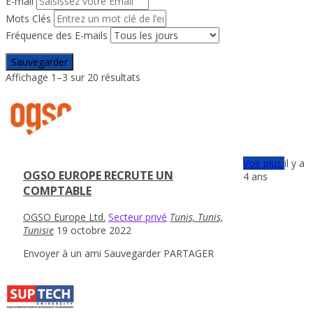
E-mail
Mots Clés
Fréquence des E-mails
Sauvegarder
Affichage 1–3 sur 20 résultats
Voir plus
il y a
OGSO EUROPE RECRUTE UN
4 ans
COMPTABLE
OGSO Europe Ltd.
Secteur privé
Tunis, Tunis,
Tunisie
19 octobre 2022
Envoyer à un ami
Sauvegarder
PARTAGER