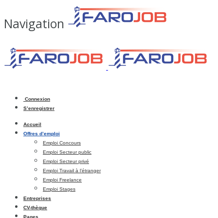
Navigation
Connexion
S’enregistrer
Accueil
Offres d’emploi
Emploi Concours
Emploi Secteur public
Emploi Secteur privé
Emploi Travail à l’étranger
Emploi Freelance
Emploi Stages
Entreprises
CV-thèque
Pages