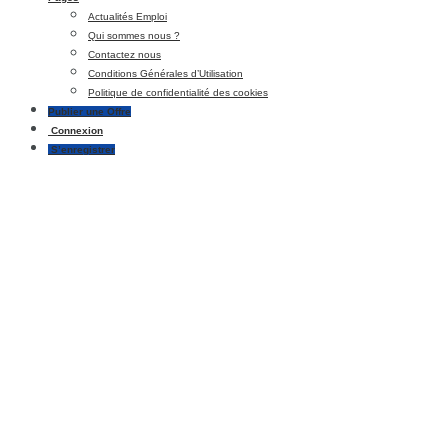
Actualités Emploi
Qui sommes nous ?
Contactez nous
Conditions Générales d’Utilisation
Politique de confidentialité des cookies
Publier une Offre
Connexion
S’enregistrer