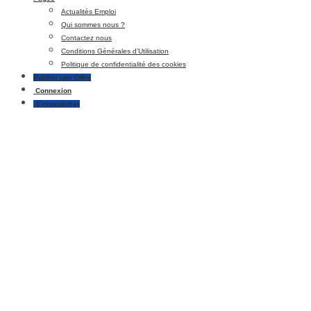
Actualités Emploi
Qui sommes nous ?
Contactez nous
Conditions Générales d’Utilisation
Politique de confidentialité des cookies
Publier une Offre
Connexion
S’enregistrer