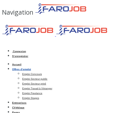
Navigation
Connexion
S’enregistrer
Accueil
Offres d’emploi
Emploi Concours
Emploi Secteur public
Emploi Secteur privé
Emploi Travail à l’étranger
Emploi Freelance
Emploi Stages
Entreprises
CV-thèque
Pages