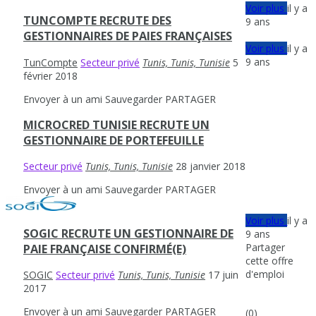
Voir plus
il y a
TUNCOMPTE RECRUTE DES
9 ans
GESTIONNAIRES DE PAIES FRANÇAISES
Voir plus
il y a
9 ans
TunCompte
Secteur privé
Tunis, Tunis, Tunisie
5
février 2018
Envoyer à un ami
Sauvegarder
PARTAGER
MICROCRED TUNISIE RECRUTE UN
GESTIONNAIRE DE PORTEFEUILLE
Secteur privé
Tunis, Tunis, Tunisie
28 janvier 2018
Envoyer à un ami
Sauvegarder
PARTAGER
Voir plus
il y a
SOGIC RECRUTE UN GESTIONNAIRE DE
9 ans
Partager
PAIE FRANÇAISE CONFIRMÉ(E)
cette offre
d'emploi
SOGIC
Secteur privé
Tunis, Tunis, Tunisie
17 juin
2017
Envoyer à un ami
Sauvegarder
PARTAGER
(0)