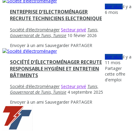
Voir plus
il y a
ENTREPRISE D’ELECTROMÉNAGER
6 mois
RECRUTE TECHNICIENS ELECTRONIQUE
Société d’électroménager
Secteur privé
Tunis,
Gouvernorat de Tunis, Tunisie
10 février 2026
Envoyer à un ami
Sauvegarder
PARTAGER
Voir plus
il y a
SOCIÉTÉ D’ÉLECTROMÉNAGER RECRUTE
11 mois
Partager
RESPONSABLE HYGIÈNE ET ENTRETIEN
cette offre
BÂTIMENTS
d'emploi
Société d’électroménager
Secteur privé
Tunis,
Gouvernorat de Tunis, Tunisie
4 septembre 2025
Envoyer à un ami
Sauvegarder
PARTAGER