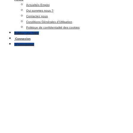
Actualités Emploi
Qui sommes nous ?
Contactez nous
Conditions Générales d’Utilisation
Politique de confidentialité des cookies
Publier une Offre
Connexion
S’enregistrer