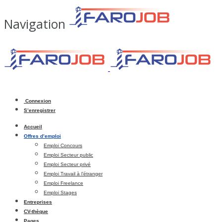
Navigation
Connexion
S’enregistrer
Accueil
Offres d’emploi
Emploi Concours
Emploi Secteur public
Emploi Secteur privé
Emploi Travail à l’étranger
Emploi Freelance
Emploi Stages
Entreprises
CV-thèque
Pages