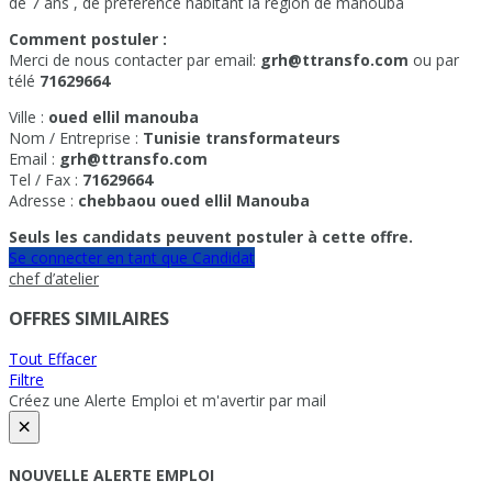
de 7 ans , de préférence habitant la région de manouba
Comment postuler :
Merci de nous contacter par email:
grh@ttransfo.com
ou par
télé
71629664
Ville :
oued ellil manouba
Nom / Entreprise :
Tunisie transformateurs
Email :
grh@ttransfo.com
Tel / Fax :
71629664
Adresse :
chebbaou oued ellil Manouba
Seuls les candidats peuvent postuler à cette offre.
Se connecter en tant que Candidat
chef d’atelier
OFFRES SIMILAIRES
Tout Effacer
Filtre
Créez une Alerte Emploi et m'avertir par mail
×
NOUVELLE ALERTE EMPLOI