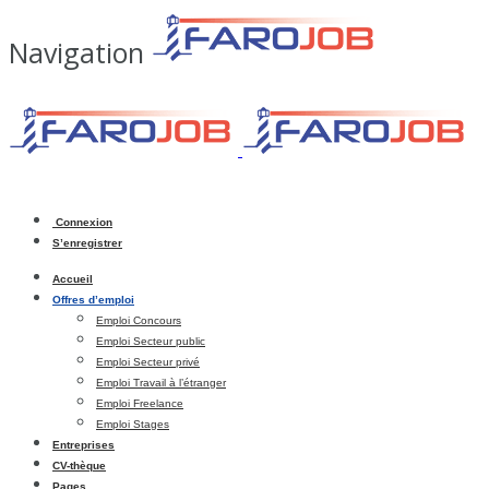
Navigation
Connexion
S’enregistrer
Accueil
Offres d’emploi
Emploi Concours
Emploi Secteur public
Emploi Secteur privé
Emploi Travail à l’étranger
Emploi Freelance
Emploi Stages
Entreprises
CV-thèque
Pages