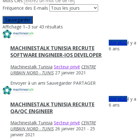
Mots Clés
Fréquence des E-mails
Sauvegarder
Affichage 1–3 sur 43 résultats
Voir plus
il y a
MACHINESTALK TUNISIA RECRUTE
6 ans
SOFTWARE ENGINEER-IOS DEVELOPER
Machinestalk Tunisia
Secteur privé
CENTRE
URBAIN NORD - TUNIS
27 janvier 2021
Envoyer à un ami
Sauvegarder
PARTAGER
Voir plus
il y a
MACHINESTALK TUNISIA RECRUTE
6 ans
QA/QC ENGINEER
Machinestalk Tunisia
Secteur privé
CENTRE
URBAIN NORD - TUNIS
26 janvier 2021
- 25
janvier 2021