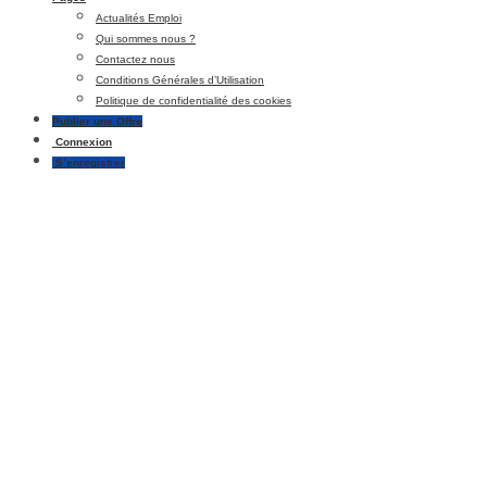
Actualités Emploi
Qui sommes nous ?
Contactez nous
Conditions Générales d’Utilisation
Politique de confidentialité des cookies
Publier une Offre
Connexion
S’enregistrer