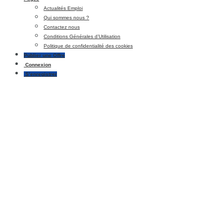
Actualités Emploi
Qui sommes nous ?
Contactez nous
Conditions Générales d’Utilisation
Politique de confidentialité des cookies
Publier une Offre
Connexion
S’enregistrer