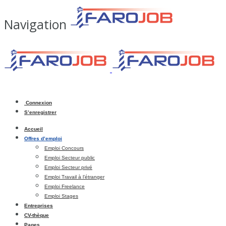
Navigation
Connexion
S’enregistrer
Accueil
Offres d’emploi
Emploi Concours
Emploi Secteur public
Emploi Secteur privé
Emploi Travail à l’étranger
Emploi Freelance
Emploi Stages
Entreprises
CV-thèque
Pages