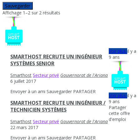
Sauvegarder
Affichage 1–2 sur 2 résultats
Voir plus
il y a
SMARTHOST RECRUTE UN INGÉNIEUR
9 ans
SYSTÈMES SENIOR
Smarthost
Secteur privé
Gouvernorat de l'Ariana
6 juillet 2017
Envoyer à un ami
Sauvegarder
PARTAGER
Voir plus
il y a
9 ans
SMARTHOST RECRUTE UN INGÉNIEUR /
Partager
TECHNICIEN SYSTÈMES
cette offre
d'emploi
Smarthost
Secteur privé
Gouvernorat de l'Ariana
22 mars 2017
Envoyer à un ami
Sauvegarder
PARTAGER