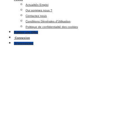
Actualités Emploi
Qui sommes nous ?
Contactez nous
Conditions Générales d’Utilisation
Politique de confidentialité des cookies
Publier une Offre
Connexion
S’enregistrer