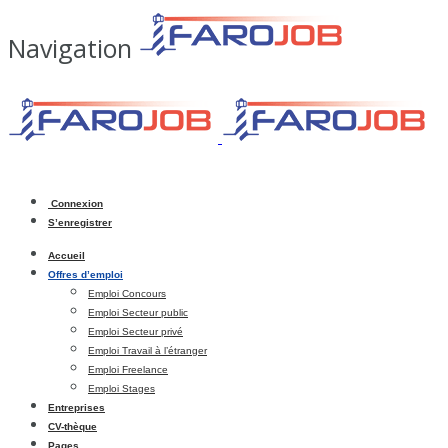
Navigation
Connexion
S’enregistrer
Accueil
Offres d’emploi
Emploi Concours
Emploi Secteur public
Emploi Secteur privé
Emploi Travail à l’étranger
Emploi Freelance
Emploi Stages
Entreprises
CV-thèque
Pages