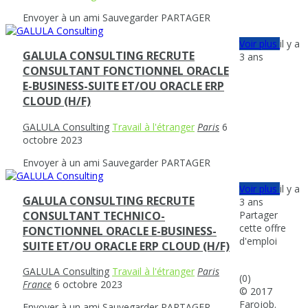
Envoyer à un ami
Sauvegarder
PARTAGER
Voir plus
il y a
GALULA CONSULTING RECRUTE
3 ans
CONSULTANT FONCTIONNEL ORACLE
E-BUSINESS-SUITE ET/OU ORACLE ERP
CLOUD (H/F)
GALULA Consulting
Travail à l'étranger
Paris
6
octobre 2023
Envoyer à un ami
Sauvegarder
PARTAGER
Voir plus
il y a
GALULA CONSULTING RECRUTE
3 ans
Partager
CONSULTANT TECHNICO-
cette offre
FONCTIONNEL ORACLE E-BUSINESS-
d'emploi
SUITE ET/OU ORACLE ERP CLOUD (H/F)
GALULA Consulting
Travail à l'étranger
Paris
(0)
France
6 octobre 2023
© 2017
Farojob.
Envoyer à un ami
Sauvegarder
PARTAGER