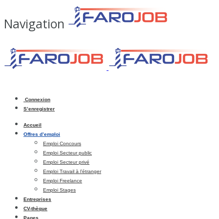
Navigation
Connexion
S’enregistrer
Accueil
Offres d’emploi
Emploi Concours
Emploi Secteur public
Emploi Secteur privé
Emploi Travail à l’étranger
Emploi Freelance
Emploi Stages
Entreprises
CV-thèque
Pages