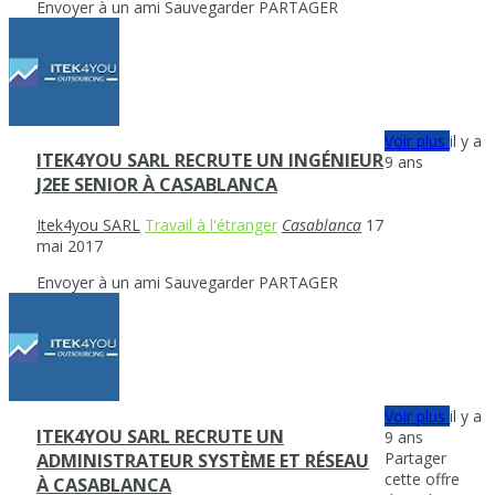
Envoyer à un ami
Sauvegarder
PARTAGER
Voir plus
il y a
ITEK4YOU SARL RECRUTE UN INGÉNIEUR
9 ans
J2EE SENIOR À CASABLANCA
Itek4you SARL
Travail à l'étranger
Casablanca
17
mai 2017
Envoyer à un ami
Sauvegarder
PARTAGER
Voir plus
il y a
ITEK4YOU SARL RECRUTE UN
9 ans
Partager
ADMINISTRATEUR SYSTÈME ET RÉSEAU
cette offre
À CASABLANCA