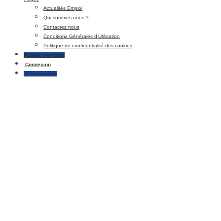
Actualités Emploi
Qui sommes nous ?
Contactez nous
Conditions Générales d’Utilisation
Politique de confidentialité des cookies
Publier une Offre
Connexion
S’enregistrer