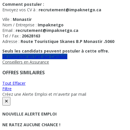
Comment postuler :
Envoyez vos CV à :
recrutement@impaknetgo.ca
Ville :
Monastir
Nom / Entreprise :
Impaknetgo
Email :
recrutement@impaknetgo.ca
Tel / Fax :
20628163
Adresse :
Route Touristique Skanes B.P Monastir
،
5060
Seuls les candidats peuvent postuler à cette offre.
Se connecter en tant que Candidat
Conseillers en Assurance
OFFRES SIMILAIRES
Tout Effacer
Filtre
Créez une Alerte Emploi et m'avertir par mail
×
NOUVELLE ALERTE EMPLOI
NE RATEZ AUCUNE CHANCE !