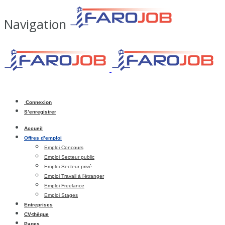
Navigation
Connexion
S’enregistrer
Accueil
Offres d’emploi
Emploi Concours
Emploi Secteur public
Emploi Secteur privé
Emploi Travail à l’étranger
Emploi Freelance
Emploi Stages
Entreprises
CV-thèque
Pages