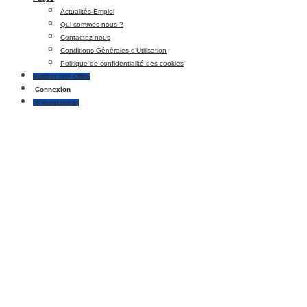
Actualités Emploi
Qui sommes nous ?
Contactez nous
Conditions Générales d’Utilisation
Politique de confidentialité des cookies
Publier une Offre
Connexion
S’enregistrer