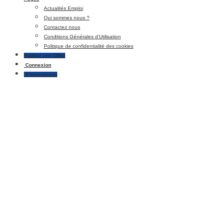
Actualités Emploi
Qui sommes nous ?
Contactez nous
Conditions Générales d’Utilisation
Politique de confidentialité des cookies
Publier une Offre
Connexion
S’enregistrer