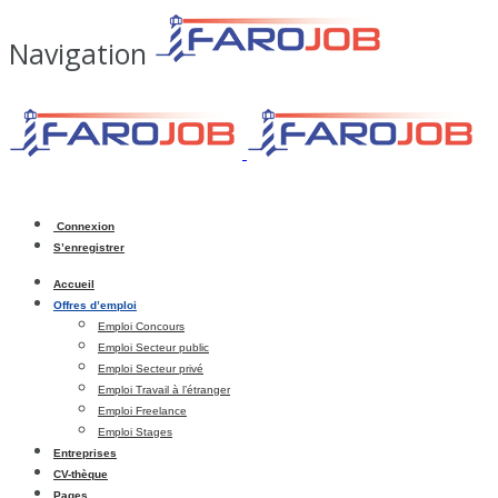
Navigation
Connexion
S’enregistrer
Accueil
Offres d’emploi
Emploi Concours
Emploi Secteur public
Emploi Secteur privé
Emploi Travail à l’étranger
Emploi Freelance
Emploi Stages
Entreprises
CV-thèque
Pages