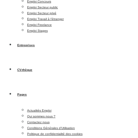
Emploi Concours
Emploi Secteur public
Emploi Secteur privé
Emploi Travail à l’étranger
Emploi Freelance
Emploi Stages
Entreprises
CV-thèque
Pages
Actualités Emploi
Qui sommes nous ?
Contactez nous
Conditions Générales d’Utilisation
Politique de confidentialité des cookies