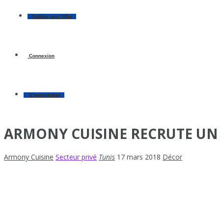
Publier une Offre
Connexion
S’enregistrer
ARMONY CUISINE RECRUTE UN
Armony Cuisine
Secteur privé
Tunis
17 mars 2018
Décor