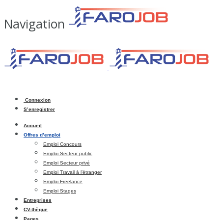
Navigation
Connexion
S’enregistrer
Accueil
Offres d’emploi
Emploi Concours
Emploi Secteur public
Emploi Secteur privé
Emploi Travail à l’étranger
Emploi Freelance
Emploi Stages
Entreprises
CV-thèque
Pages