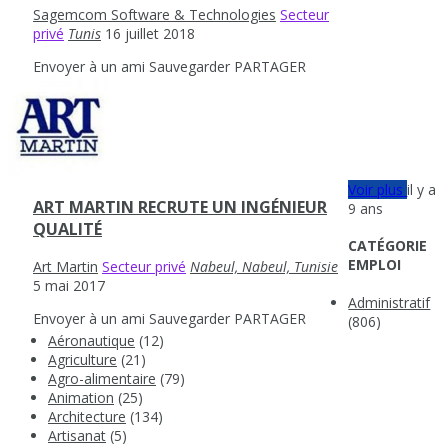
Sagemcom Software & Technologies
Secteur
privé
Tunis
16 juillet 2018
Envoyer à un ami
Sauvegarder
PARTAGER
Voir plus
il y a
ART MARTIN RECRUTE UN INGÉNIEUR
9 ans
QUALITÉ
CATÉGORIE
EMPLOI
Art Martin
Secteur privé
Nabeul‎, Nabeul, Tunisie
5 mai 2017
Administratif
Envoyer à un ami
Sauvegarder
PARTAGER
(806)
Aéronautique
(12)
Agriculture
(21)
Agro-alimentaire
(79)
Animation
(25)
Architecture
(134)
Artisanat
(5)