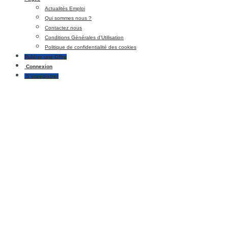
Actualités Emploi
Qui sommes nous ?
Contactez nous
Conditions Générales d’Utilisation
Politique de confidentialité des cookies
Publier une Offre
Connexion
S’enregistrer