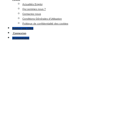
Actualités Emploi
Qui sommes nous ?
Contactez nous
Conditions Générales d’Utilisation
Politique de confidentialité des cookies
Publier une Offre
Connexion
S’enregistrer