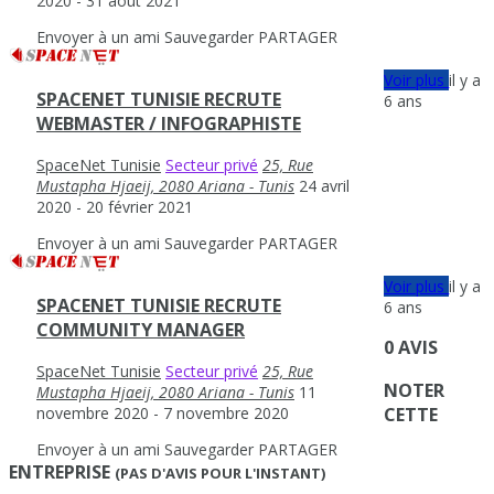
2020
- 31 août 2021
Envoyer à un ami
Sauvegarder
PARTAGER
Voir plus
il y a
SPACENET TUNISIE RECRUTE
6 ans
WEBMASTER / INFOGRAPHISTE
SpaceNet Tunisie
Secteur privé
25, Rue
Mustapha Hjaeij, 2080 Ariana - Tunis
24 avril
2020
- 20 février 2021
Envoyer à un ami
Sauvegarder
PARTAGER
Voir plus
il y a
SPACENET TUNISIE RECRUTE
6 ans
COMMUNITY MANAGER
0 AVIS
SpaceNet Tunisie
Secteur privé
25, Rue
NOTER
Mustapha Hjaeij, 2080 Ariana - Tunis
11
novembre 2020
- 7 novembre 2020
CETTE
Envoyer à un ami
Sauvegarder
PARTAGER
ENTREPRISE
(PAS D'AVIS POUR L'INSTANT)