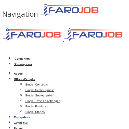
Navigation
Connexion
S’enregistrer
Accueil
Offres d’emploi
Emploi Concours
Emploi Secteur public
Emploi Secteur privé
Emploi Travail à l’étranger
Emploi Freelance
Emploi Stages
Entreprises
CV-thèque
Pages