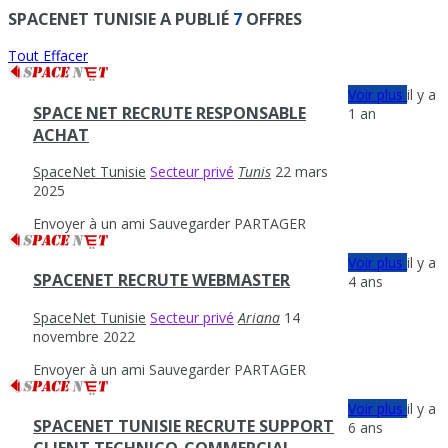
SPACENET TUNISIE A PUBLIÉ
7
OFFRES
Tout Effacer
Voir plus
il y a
SPACE NET RECRUTE RESPONSABLE
1 an
ACHAT
SpaceNet Tunisie
Secteur privé
Tunis
22 mars
2025
Envoyer à un ami
Sauvegarder
PARTAGER
Voir plus
il y a
SPACENET RECRUTE WEBMASTER
4 ans
SpaceNet Tunisie
Secteur privé
Ariana
14
novembre 2022
Envoyer à un ami
Sauvegarder
PARTAGER
Voir plus
il y a
SPACENET TUNISIE RECRUTE SUPPORT
6 ans