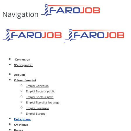
Navigation
Connexion
S’enregistrer
Accueil
Offres d’emploi
Emploi Concours
Emploi Secteur public
Emploi Secteur privé
Emploi Travail à l’étranger
Emploi Freelance
Emploi Stages
Entreprises
CV-thèque
Pages