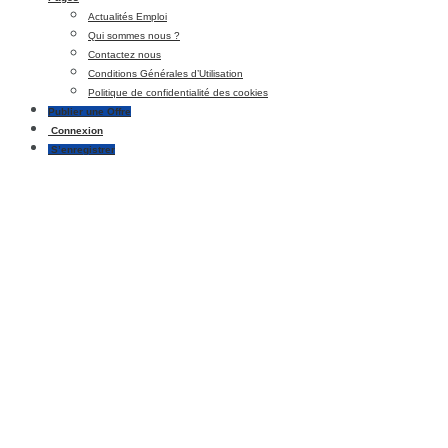
Actualités Emploi
Qui sommes nous ?
Contactez nous
Conditions Générales d’Utilisation
Politique de confidentialité des cookies
Publier une Offre
Connexion
S’enregistrer