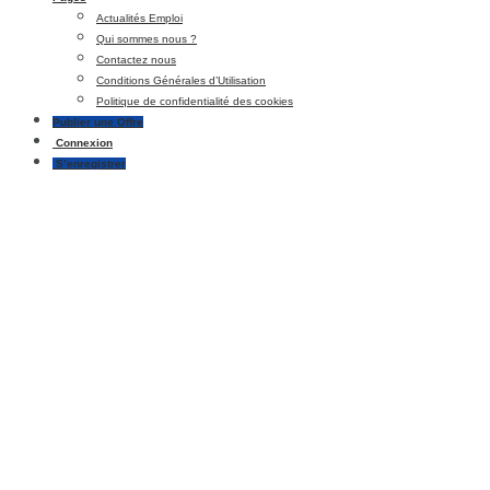
Actualités Emploi
Qui sommes nous ?
Contactez nous
Conditions Générales d’Utilisation
Politique de confidentialité des cookies
Publier une Offre
Connexion
S’enregistrer