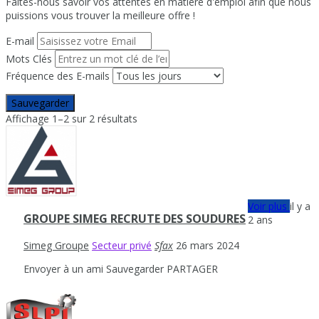
Faites-nous savoir vos attentes en matière d'emploi afin que nous
puissions vous trouver la meilleure offre !
E-mail
Mots Clés
Fréquence des E-mails
Sauvegarder
Affichage 1–2 sur 2 résultats
Voir plus
il y a
GROUPE SIMEG RECRUTE DES SOUDURES
2 ans
Simeg Groupe
Secteur privé
Sfax
26 mars 2024
Envoyer à un ami
Sauvegarder
PARTAGER