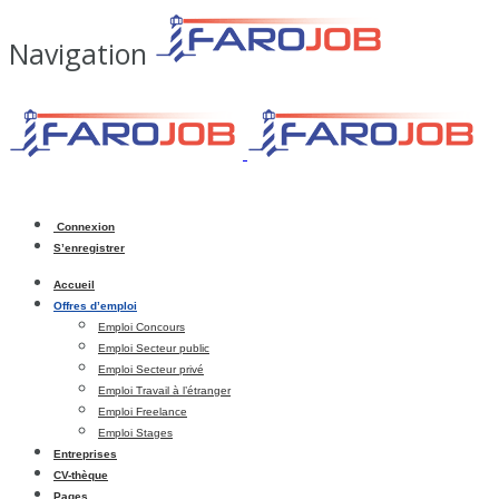
Navigation
Connexion
S’enregistrer
Accueil
Offres d’emploi
Emploi Concours
Emploi Secteur public
Emploi Secteur privé
Emploi Travail à l’étranger
Emploi Freelance
Emploi Stages
Entreprises
CV-thèque
Pages