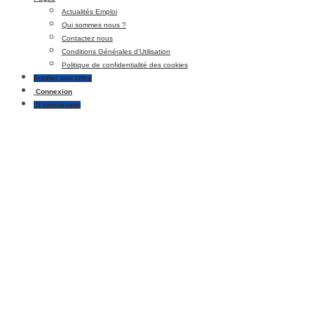
Actualités Emploi
Qui sommes nous ?
Contactez nous
Conditions Générales d’Utilisation
Politique de confidentialité des cookies
Publier une Offre
Connexion
S’enregistrer