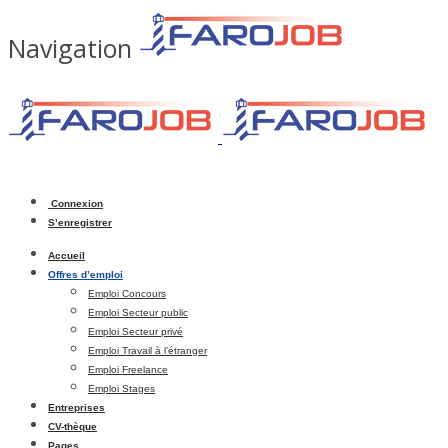
Navigation
Connexion
S’enregistrer
Accueil
Offres d’emploi
Emploi Concours
Emploi Secteur public
Emploi Secteur privé
Emploi Travail à l’étranger
Emploi Freelance
Emploi Stages
Entreprises
CV-thèque
Pages