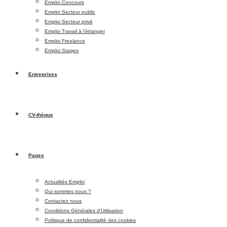
Emploi Concours
Emploi Secteur public
Emploi Secteur privé
Emploi Travail à l’étranger
Emploi Freelance
Emploi Stages
Entreprises
CV-thèque
Pages
Actualités Emploi
Qui sommes nous ?
Contactez nous
Conditions Générales d’Utilisation
Politique de confidentialité des cookies